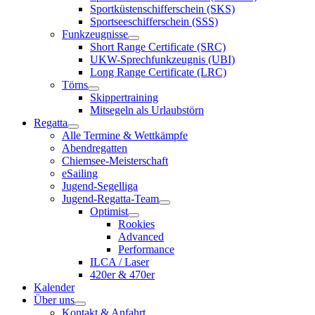
Sportküstenschifferschein (SKS)
Sportseeschifferschein (SSS)
Funkzeugnisse
Short Range Certificate (SRC)
UKW-Sprechfunkzeugnis (UBI)
Long Range Certificate (LRC)
Törns
Skippertraining
Mitsegeln als Urlaubstörn
Regatta
Alle Termine & Wettkämpfe
Abendregatten
Chiemsee-Meisterschaft
eSailing
Jugend-Segelliga
Jugend-Regatta-Team
Optimist
Rookies
Advanced
Performance
ILCA / Laser
420er & 470er
Kalender
Über uns
Kontakt & Anfahrt