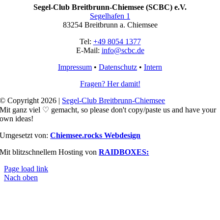
Segel-Club Breitbrunn-Chiemsee (SCBC) e.V.
Segelhafen 1
83254 Breitbrunn a. Chiemsee
Tel:
+49 8054 1377
E-Mail:
info@scbc.de
Impressum
•
Datenschutz
•
Intern
Fragen? Her damit!
© Copyright 2026 |
Segel-Club Breitbrunn-Chiemsee
Mit ganz viel ♡ gemacht, so please don't copy/paste us and have your
own ideas!
Umgesetzt von:
Chiemsee.rocks Webdesign
Mit blitzschnellem Hosting von
RAIDBOXES:
Page load link
Nach oben