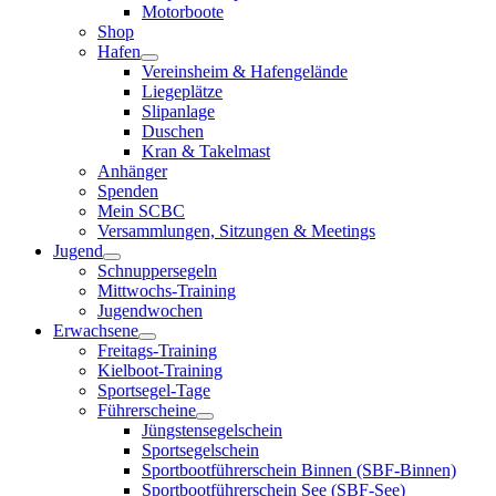
Motorboote
Shop
Hafen
Vereinsheim & Hafengelände
Liegeplätze
Slipanlage
Duschen
Kran & Takelmast
Anhänger
Spenden
Mein SCBC
Versammlungen, Sitzungen & Meetings
Jugend
Schnuppersegeln
Mittwochs-Training
Jugendwochen
Erwachsene
Freitags-Training
Kielboot-Training
Sportsegel-Tage
Führerscheine
Jüngstensegelschein
Sportsegelschein
Sportbootführerschein Binnen (SBF-Binnen)
Sportbootführerschein See (SBF-See)