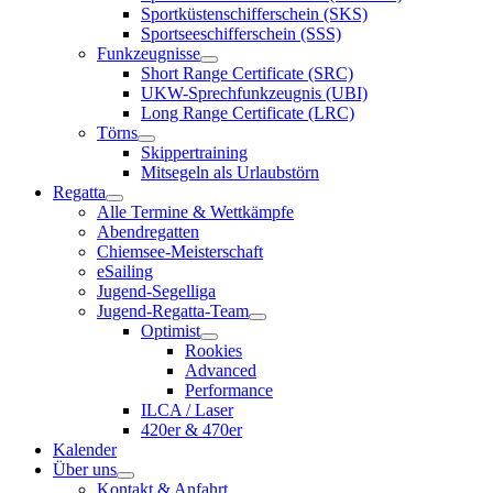
Sportküstenschifferschein (SKS)
Sportseeschifferschein (SSS)
Funkzeugnisse
Short Range Certificate (SRC)
UKW-Sprechfunkzeugnis (UBI)
Long Range Certificate (LRC)
Törns
Skippertraining
Mitsegeln als Urlaubstörn
Regatta
Alle Termine & Wettkämpfe
Abendregatten
Chiemsee-Meisterschaft
eSailing
Jugend-Segelliga
Jugend-Regatta-Team
Optimist
Rookies
Advanced
Performance
ILCA / Laser
420er & 470er
Kalender
Über uns
Kontakt & Anfahrt