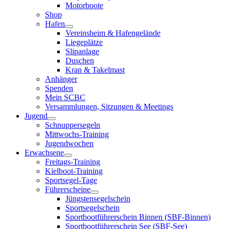
Motorboote
Shop
Hafen
Vereinsheim & Hafengelände
Liegeplätze
Slipanlage
Duschen
Kran & Takelmast
Anhänger
Spenden
Mein SCBC
Versammlungen, Sitzungen & Meetings
Jugend
Schnuppersegeln
Mittwochs-Training
Jugendwochen
Erwachsene
Freitags-Training
Kielboot-Training
Sportsegel-Tage
Führerscheine
Jüngstensegelschein
Sportsegelschein
Sportbootführerschein Binnen (SBF-Binnen)
Sportbootführerschein See (SBF-See)