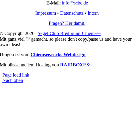
E-Mail:
info@scbc.de
Impressum
•
Datenschutz
•
Intern
Fragen? Her damit!
© Copyright 2026 |
Segel-Club Breitbrunn-Chiemsee
Mit ganz viel ♡ gemacht, so please don't copy/paste us and have your
own ideas!
Umgesetzt von:
Chiemsee.rocks Webdesign
Mit blitzschnellem Hosting von
RAIDBOXES:
Page load link
Nach oben