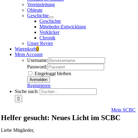
Vereinsleitung
Obleute
Geschichte
Geschichte
Mitglieder-Entwicklung
Verklicker
Chronik
Unser Revier
Warenkorb
0
Mein Account
Username:
Password:
Eingeloggt bleiben
Registrieren
Suche nach:
Mein SCBC
Helfer gesucht: Neues Licht im SCBC
Liebe Mitglieder,