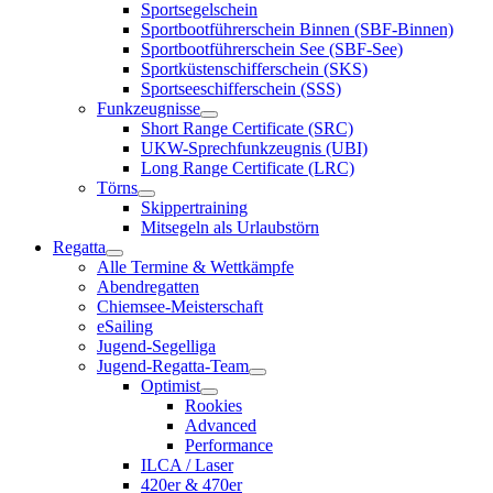
Sportsegelschein
Sportbootführerschein Binnen (SBF-Binnen)
Sportbootführerschein See (SBF-See)
Sportküstenschifferschein (SKS)
Sportseeschifferschein (SSS)
Funkzeugnisse
Short Range Certificate (SRC)
UKW-Sprechfunkzeugnis (UBI)
Long Range Certificate (LRC)
Törns
Skippertraining
Mitsegeln als Urlaubstörn
Regatta
Alle Termine & Wettkämpfe
Abendregatten
Chiemsee-Meisterschaft
eSailing
Jugend-Segelliga
Jugend-Regatta-Team
Optimist
Rookies
Advanced
Performance
ILCA / Laser
420er & 470er