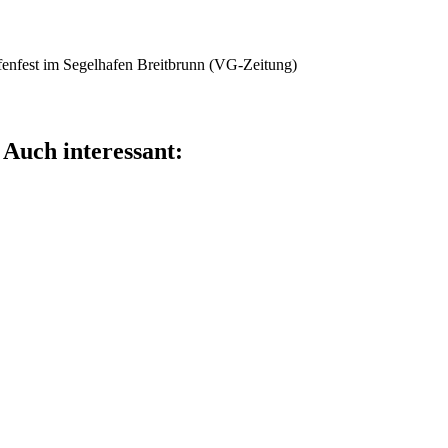
enfest im Segelhafen Breitbrunn (VG-Zeitung)
ile diesen Beitrag mit deinen Freunden
Auch interessant: