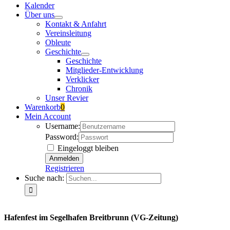
Kalender
Über uns
Kontakt & Anfahrt
Vereinsleitung
Obleute
Geschichte
Geschichte
Mitglieder-Entwicklung
Verklicker
Chronik
Unser Revier
Warenkorb
0
Mein Account
Username:
Password:
Eingeloggt bleiben
Registrieren
Suche nach:
Hafenfest im Segelhafen Breitbrunn (VG-Zeitung)