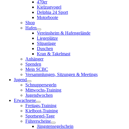
470er
Kielzugvogel
Delphia 24 Sport
Motorboote
Shop
Hafen
Vereinsheim & Hafengelände
Liegeplätze
Slipanlage
Duschen
Kran & Takelmast
Anhänger
Spenden
Mein SCBC
Versammlungen, Sitzungen & Meetings
Jugend
Schnuppersegeln
Mittwochs-Training
Jugendwochen
Erwachsene
Freitags-Training
Kielboot-Training
Sportsegel-Tage
Führerscheine
Jüngstensegelschein