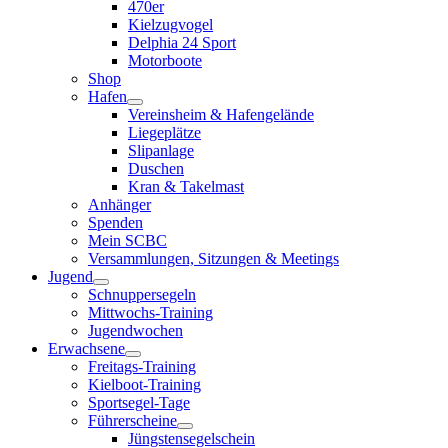
470er
Kielzugvogel
Delphia 24 Sport
Motorboote
Shop
Hafen
Vereinsheim & Hafengelände
Liegeplätze
Slipanlage
Duschen
Kran & Takelmast
Anhänger
Spenden
Mein SCBC
Versammlungen, Sitzungen & Meetings
Jugend
Schnuppersegeln
Mittwochs-Training
Jugendwochen
Erwachsene
Freitags-Training
Kielboot-Training
Sportsegel-Tage
Führerscheine
Jüngstensegelschein