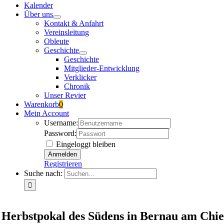
Kalender
Über uns
Kontakt & Anfahrt
Vereinsleitung
Obleute
Geschichte
Geschichte
Mitglieder-Entwicklung
Verklicker
Chronik
Unser Revier
Warenkorb
0
Mein Account
Username:
Password:
Eingeloggt bleiben
Registrieren
Suche nach:
Herbstpokal des Südens in Bernau am Chi