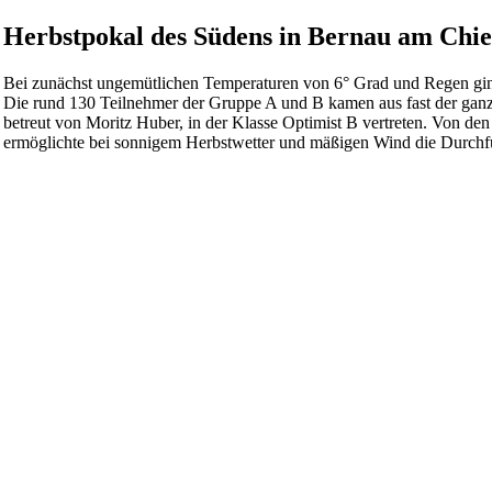
Herbstpokal des Südens in Bernau am Chi
Bei zunächst ungemütlichen Temperaturen von 6° Grad und Regen gin
Die rund 130 Teilnehmer der Gruppe A und B kamen aus fast der gan
betreut von Moritz Huber, in der Klasse Optimist B vertreten. Von de
ermöglichte bei sonnigem Herbstwetter und mäßigen Wind die Durchfü
ile diesen Beitrag mit deinen Freunden