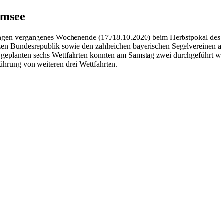
emsee
gen vergangenes Wochenende (17./18.10.2020) beim Herbstpokal des Sü
zen Bundesrepublik sowie den zahlreichen bayerischen Segelvereinen
n geplanten sechs Wettfahrten konnten am Samstag zwei durchgeführt we
hrung von weiteren drei Wettfahrten.