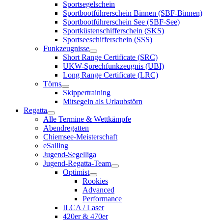
Sportsegelschein
Sportbootführerschein Binnen (SBF-Binnen)
Sportbootführerschein See (SBF-See)
Sportküstenschifferschein (SKS)
Sportseeschifferschein (SSS)
Funkzeugnisse
Short Range Certificate (SRC)
UKW-Sprechfunkzeugnis (UBI)
Long Range Certificate (LRC)
Törns
Skippertraining
Mitsegeln als Urlaubstörn
Regatta
Alle Termine & Wettkämpfe
Abendregatten
Chiemsee-Meisterschaft
eSailing
Jugend-Segelliga
Jugend-Regatta-Team
Optimist
Rookies
Advanced
Performance
ILCA / Laser
420er & 470er