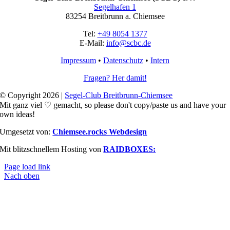
Segelhafen 1
83254 Breitbrunn a. Chiemsee
Tel:
+49 8054 1377
E-Mail:
info@scbc.de
Impressum
•
Datenschutz
•
Intern
Fragen? Her damit!
© Copyright 2026 |
Segel-Club Breitbrunn-Chiemsee
Mit ganz viel ♡ gemacht, so please don't copy/paste us and have your
own ideas!
Umgesetzt von:
Chiemsee.rocks Webdesign
Mit blitzschnellem Hosting von
RAIDBOXES:
Page load link
Nach oben