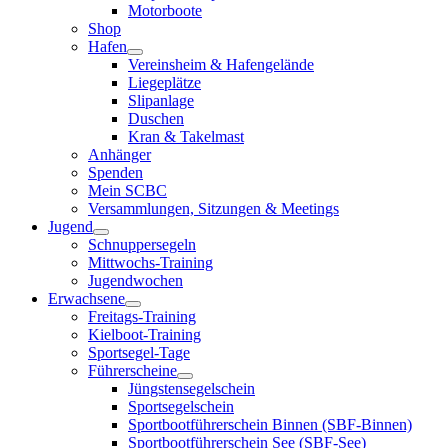
Motorboote
Shop
Hafen
Vereinsheim & Hafengelände
Liegeplätze
Slipanlage
Duschen
Kran & Takelmast
Anhänger
Spenden
Mein SCBC
Versammlungen, Sitzungen & Meetings
Jugend
Schnuppersegeln
Mittwochs-Training
Jugendwochen
Erwachsene
Freitags-Training
Kielboot-Training
Sportsegel-Tage
Führerscheine
Jüngstensegelschein
Sportsegelschein
Sportbootführerschein Binnen (SBF-Binnen)
Sportbootführerschein See (SBF-See)