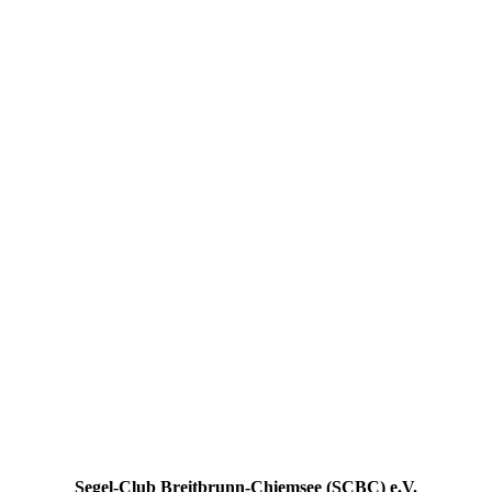
Segel-Club Breitbrunn-Chiemsee (SCBC) e.V.