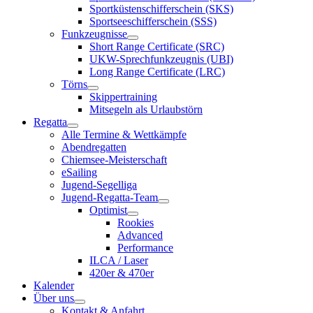
Sportküstenschifferschein (SKS)
Sportseeschifferschein (SSS)
Funkzeugnisse
Short Range Certificate (SRC)
UKW-Sprechfunkzeugnis (UBI)
Long Range Certificate (LRC)
Törns
Skippertraining
Mitsegeln als Urlaubstörn
Regatta
Alle Termine & Wettkämpfe
Abendregatten
Chiemsee-Meisterschaft
eSailing
Jugend-Segelliga
Jugend-Regatta-Team
Optimist
Rookies
Advanced
Performance
ILCA / Laser
420er & 470er
Kalender
Über uns
Kontakt & Anfahrt