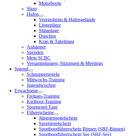
Motorboote
Shop
Hafen
Vereinsheim & Hafengelände
Liegeplätze
Slipanlage
Duschen
Kran & Takelmast
Anhänger
Spenden
Mein SCBC
Versammlungen, Sitzungen & Meetings
Jugend
Schnuppersegeln
Mittwochs-Training
Jugendwochen
Erwachsene
Freitags-Training
Kielboot-Training
Sportsegel-Tage
Führerscheine
Jüngstensegelschein
Sportsegelschein
Sportbootführerschein Binnen (SBF-Binnen)
Sportbootführerschein See (SBF-See)