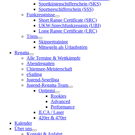
Sportküstenschifferschein (SKS)
Sportseeschifferschein (SSS)
Funkzeugnisse
Short Range Certificate (SRC)
UKW-Sprechfunkzeugnis (UBI)
Long Range Certificate (LRC)
Törns
Skippertraining
Mitsegeln als Urlaubstörn
Regatta
Alle Termine & Wettkämpfe
Abendregatten
Chiemsee-Meisterschaft
eSailing
Jugend-Segelliga
Jugend-Regatta-Team
Optimist
Rookies
Advanced
Performance
ILCA / Laser
420er & 470er
Kalender
Über uns
Kontakt & Anfahrt