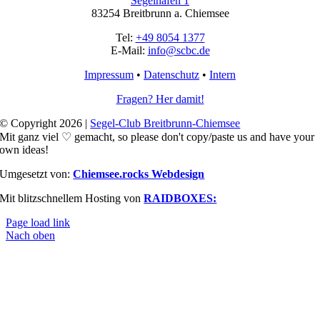
Segelhafen 1
83254 Breitbrunn a. Chiemsee
Tel:
+49 8054 1377
E-Mail:
info@scbc.de
Impressum
•
Datenschutz
•
Intern
Fragen? Her damit!
© Copyright 2026 |
Segel-Club Breitbrunn-Chiemsee
Mit ganz viel ♡ gemacht, so please don't copy/paste us and have your
own ideas!
Umgesetzt von:
Chiemsee.rocks Webdesign
Mit blitzschnellem Hosting von
RAIDBOXES:
Page load link
Nach oben